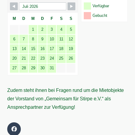
Verfügbar
Gebucht
M
D
M
D
F
S
S
1
2
3
4
5
6
7
8
9
10
11
12
13
14
15
16
17
18
19
20
21
22
23
24
25
26
27
28
29
30
31
Zudem steht ihnen bei Fragen rund um die Mietobjekte
der Vorstand von „Gemeinsam für Stirpe e.V.“ als
Ansprechpartner zur Verfügung!