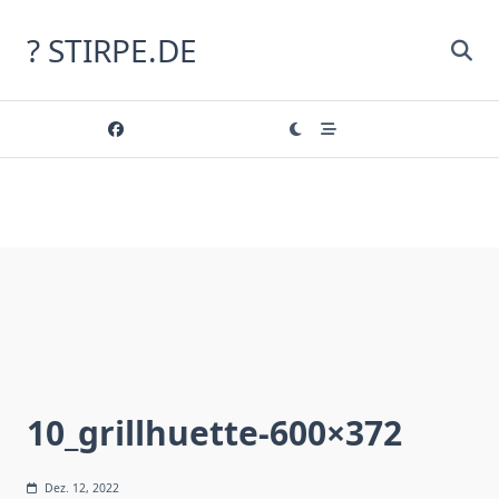
Skip
to
? STIRPE.DE
content
10_grillhuette-600×372
Dez. 12, 2022