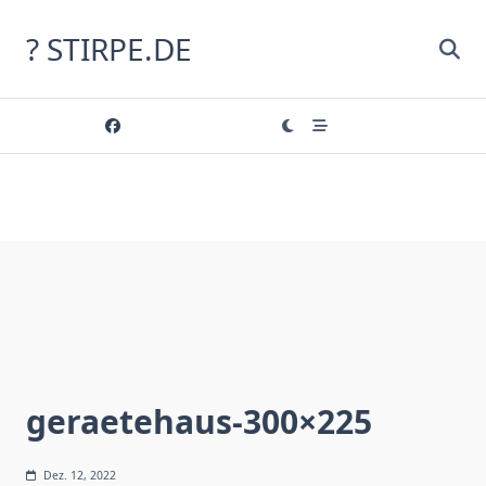
Skip
to
? STIRPE.DE
content
geraetehaus-300×225
Dez. 12, 2022